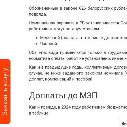
Автоматизация би
Обозначенные в законе 626 белорусских рубле
процессов
подряда.
Номинальная зарплата в РБ устанавливается Со
работникам могут по двум ставкам:
Месячной (оклады, в том числе должностн
Часовой.
Оба этих вида применяются только в трудовые
норматива оплаты работ не установлено, иначе к
Как и в предыдущие годы, коллективный догово
Заказать услугу
случае, не ниже заданного законом номинала (ч
доплат, компенсаций и пособий.
Доплаты до МЗП
Как и прежде, в 2024 году работникам бюджетно
в таблице:
Ви