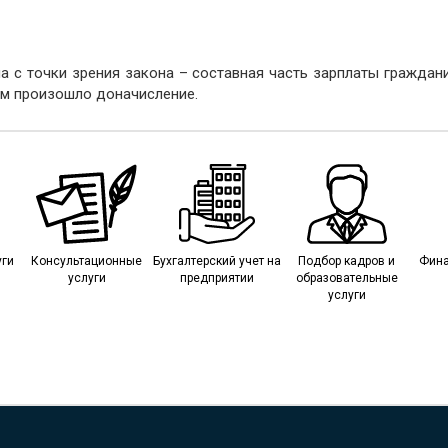
 с точки зрения закона – составная часть зарплаты граждани
ом произошло доначисление.
уги
Консультационные
Бухгалтерский учет на
Подбор кадров и
Фина
услуги
предприятии
образовательные
услуги