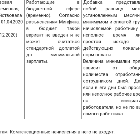
зовая
Работающие в
Добавка представля
ременная,
бюджетной сфере
собой разницу меж
йствовала
(временно). Согласно
установленным месяч
01.04.2020
разъяснениям Минфина,
минимумом и оплатой тру
в бюджет такой
начисляемой работнику
.12.2020)
вариант не введен и не
неполное время ли
может считаться
простой исходя 
стандартной доплатой
действующих локаль
до минимальной
норм оплаты.
зарплаты.
Величина минималки пр
зависит от обще
количества отработан
сотрудником дней. Д
если в эти дни был прос
или неполное рабочее вр
по инициати
работодателя, но не по в
самого работника.
м. Компенсационные начисления в него не входят.