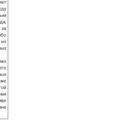
ет
ду
ным
да,
 за
бо
из
ных
ямо
го
ных
аже
той
емя
ве
ине