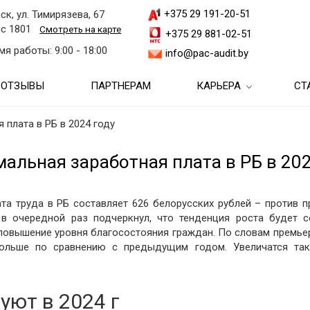
+375 29 191-20-51
ск, ул. Тимирязева, 67
с 1801
Смотреть на карте
+375 29 881-02-51
мя работы: 9:00 - 18:00
info@pac-audit.by
ОТЗЫВЫ
ПАРТНЕРАМ
КАРЬЕРА
СТ
Аутсорсинг бухгалтерии и
ги
Студентам и выпускни
бухгалтерских услуг
 плата в РБ в 2024 году
Аудит бухгалтерской
и
Аудиторам
Ведение бухгалтерского
(финансовой) отчетности
альная заработная плата в РБ в 202
Аудиторские консультации
учета
 услуги
Бухгалтерам
Обязательный аудит
Бухгалтерские консультации
Бухгалтерский учет в
Восстановление
 на
Ассистентам
та труда в РБ составляет 626 белорусских рублей – против пр
Аудит при ликвидации
недвижимости
бухгалтерского учета
в очередной раз подчеркнул, что тенденция роста будет с
Налоговые консультации
повышение уровня благосостояния граждан. По словам премье
Налоговый аудит
Бухгалтерский учет в
Подбор кадров
Бухгалтерское
 больше по сравнению с предыдущим годом. Увеличатся та
Консультационные услуги
строительстве
сопровождение
слуги
Инициативный аудит
по вопросам соблюдения
Кадровое
трансфертного
Бухгалтерский учет в
делопроизводство
Анализ хозяйственной
Услуги МСФО
и
Финансовый анализ
законодательства
торговле
деятельности
ют в 2024 г
Разработка п
Тестирование
Бухгалтерские услуги для