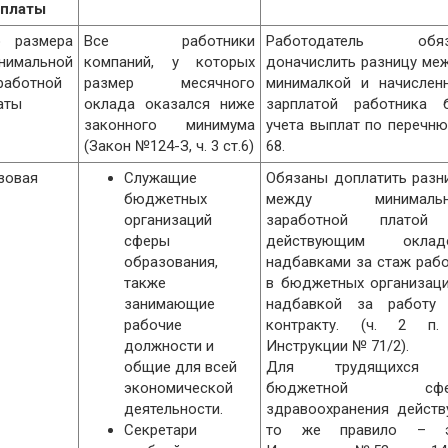
платы
Аудит уставного фонда
 размера
Все работники
Работодатель обяз
нимальной
компаний, у которых
Аудит по специальному
доначислить разницу ме
работной
размер месячного
заданию
минималкой и начислен
аты
оклада оказался ниже
зарплатой работника 
законного минимума
учета выплат по перечн
(Закон №124-З, ч. 3 ст.6)
68.
зовая
Служащие
Обязаны доплатить разн
бюджетных
между минимальн
организаций
заработной платой
сферы
действующим окладо
образования,
надбавками за стаж раб
также
в бюджетных организаци
занимающие
надбавкой за работу
рабочие
контракту. (ч. 2 п
должности и
Инструкции № 71/2).
общие для всей
Для трудящихся
экономической
бюджетной сфе
деятельности.
здравоохранения действ
Секретари
то же правило – э