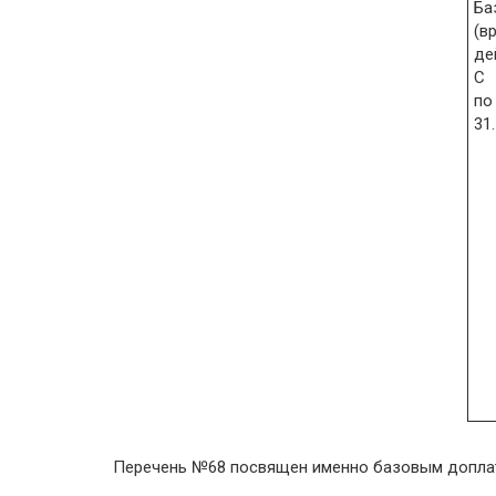
Ба
(в
де
С 
по
31
Перечень №68 посвящен именно базовым доплата