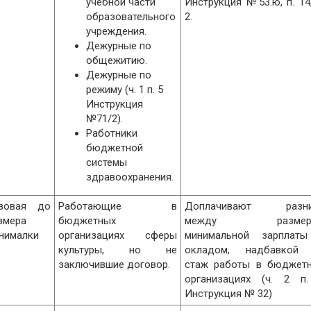
учебной части
Инструкция №53.ю, п. 14,
образовательного
2.
учреждения.
Дежурные по
общежитию.
Дежурные по
режиму (ч. 1 п. 5
Инструкция
№71/2).
Работники
бюджетной
системы
здравоохранения.
зовая до
Работающие в
Доплачивают разни
змера
бюджетных
между размер
нималки
организациях сферы
минимальной зарплат
культуры, но не
окладом, надбавкой
заключившие договор.
стаж работы в бюджет
организациях (ч. 2 п
Инструкция № 32)