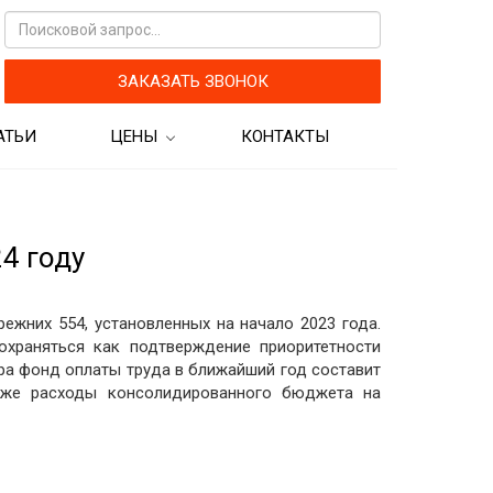
ЗАКАЗАТЬ ЗВОНОК
АТЬИ
ЦЕНЫ
КОНТАКТЫ
кам
Цены на бухгалтерские
услуги
Цены на аудиторские услуги
4 году
ежних 554, установленных на начало 2023 года.
охраняться как подтверждение приоритетности
ра фонд оплаты труда в ближайший год составит
кже расходы консолидированного бюджета на
рограмм для