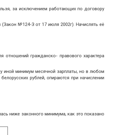
специалистов
ельзя, за исключением работающих по договору
 Diligence
галтеров
(Закон №124-З от 17 июля 2002г). Начислять её
e Diligence
-процессов
ыездных
Diligence
казателей
еятельности
ue Diligence
ля отношений гражданско- правового характера
ue Diligence
ду иной минимум месячной зарплаты, но в любом
6 белорусских рублей, опираются при начислении
лась ниже законного минимума, как это показано