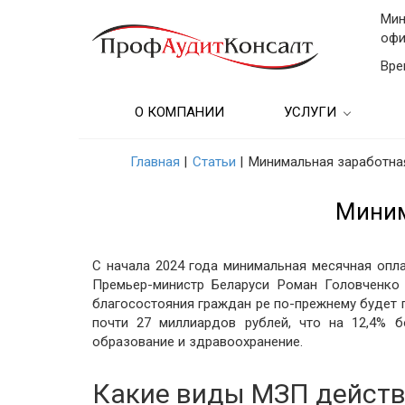
Мин
офи
Вре
О КОМПАНИИ
УСЛУГИ
Бухгалтерские услу
Главная
|
Статьи
|
Минимальная заработная
Аудиторские услуг
Миним
Консультационные
Бухгалтерский учет
С начала 2024 года минимальная месячная опла
предприятии
Премьер-министр Беларуси Роман Головченко 
благосостояния граждан ре по-прежнему будет 
Подбор кадров и
почти 27 миллиардов рублей, что на 12,4%
образовательные у
образование и здравоохранение.
Финансовые услуг
Какие виды МЗП действу
(Анализ)