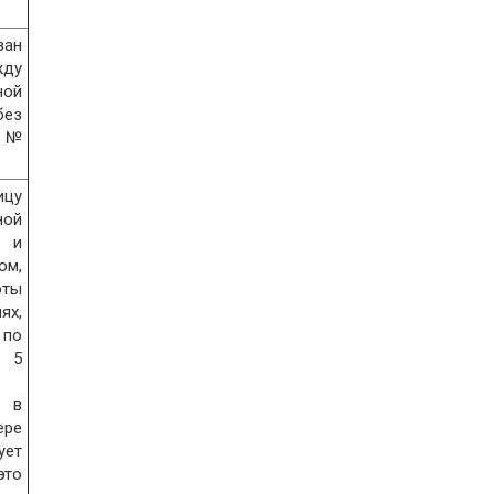
ан
жду
ной
без
ю №
ицу
ой
 и
м,
оты
ях,
 по
. 5
 в
ре
ует
то