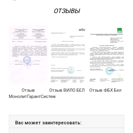
ОТЗЫВЫ
Отзыв
Отзыв ВИЛО БЕЛ
Отзыв ФБХ Бел
ые
МонолитГарантСистем
»
Вас может заинтересовать: