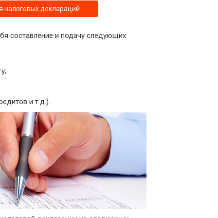
я налоговых деклараций
ебя составление и подачу следующих
у;
дитов и т.д.).