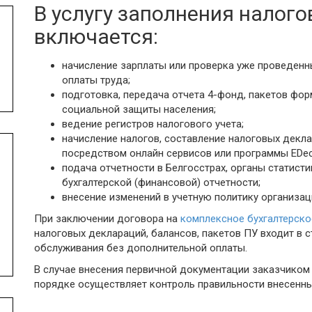
В услугу заполнения налог
Аудит уставного фонда
включается:
Аудит по специальному
заданию
начисление зарплаты или проверка уже проведенн
оплаты труда;
подготовка, передача отчета 4-фонд, пакетов фор
социальной защиты населения;
ведение регистров налогового учета;
начисление налогов, составление налоговых декл
посредством онлайн сервисов или программы EDecl
подача отчетности в Белгосстрах, органы статист
бухгалтерской (финансовой) отчетности;
внесение изменений в учетную политику организац
При заключении договора на
комплексное бухгалтерск
налоговых деклараций, балансов, пакетов ПУ входит в 
обслуживания без дополнительной оплаты.
В случае внесения первичной документации заказчиком 
порядке осуществляет контроль правильности внесенн