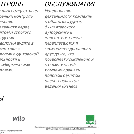
НТРОЛЬ
ОБСЛУЖИВАНИЕ
ания осуществляет
Направления
ренний контроль
деятельности компании
лнения
в областях аудита,
ательств перед
бухгалтерского
нтом и строгого
аутсорсинга и
юдения
консалтинга тесно
дологии аудита в
переплетаются и
ветствии с
гармонично дополняют
илами аудиторской
друг друга, что
ельности и
позволяет комплексно и
рифирменными
в рамках одной
илами.
компании решать
вопросы с учетом
разных аспектов
ведения бизнеса.
Ы