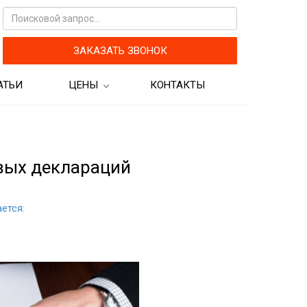
ЗАКАЗАТЬ ЗВОНОК
АТЬИ
ЦЕНЫ
КОНТАКТЫ
кам
Цены на бухгалтерские
услуги
Цены на аудиторские услуги
вых деклараций
ется:
рограмм для