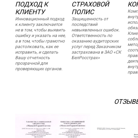
ПОДХОД К
СТРАХОВОЙ
КО
КЛИЕНТУ
ПОЛИС
Комп
внут
Инновационный подход
Защищенность от
испо
к клиенту заключается
последствий
обяз
не в том, чтобы выявить
невыявленных ошибок.
Клие
ошибку и указать на нее,
Ответственность по
собл
а в том, чтобы грамотно
оказанию аудиторских
мето
растолковать, как ее
услуг перед Заказчиком
соот
исправить, и сделать
застрахована в ЗАО «СК
прав
Вашу отчетность
БелРосстрах»
деят
прозрачной для
внут
проверяющих органов.
прав
ОТЗЫВ