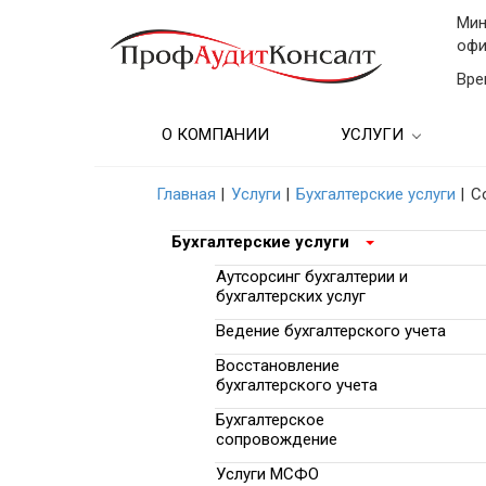
Мин
офи
Вре
О КОМПАНИИ
УСЛУГИ
Бухгалтерские услу
Главная
|
Услуги
|
Бухгалтерские услуги
|
С
Аудиторские услуг
Бухгалтерские услуги
Консультационные
Аутсорсинг бухгалтерии и
бухгалтерских услуг
Бухгалтерский учет
Ведение бухгалтерского учета
предприятии
Восстановление
Подбор кадров и
бухгалтерского учета
образовательные у
Бухгалтерское
сопровождение
Финансовые услуг
(Анализ)
Услуги МСФО