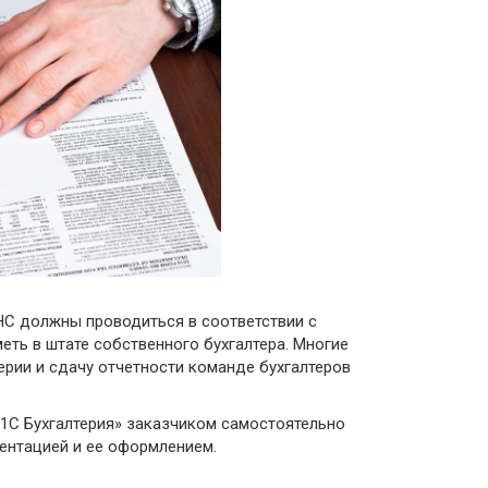
специалистов
 Diligence
галтеров
e Diligence
-процессов
ыездных
Diligence
казателей
еятельности
ue Diligence
ue Diligence
НС должны проводиться в соответствии с
еть в штате собственного бухгалтера. Многие
рии и сдачу отчетности команде бухгалтеров
1С Бухгалтерия» заказчиком самостоятельно
ентацией и ее оформлением.