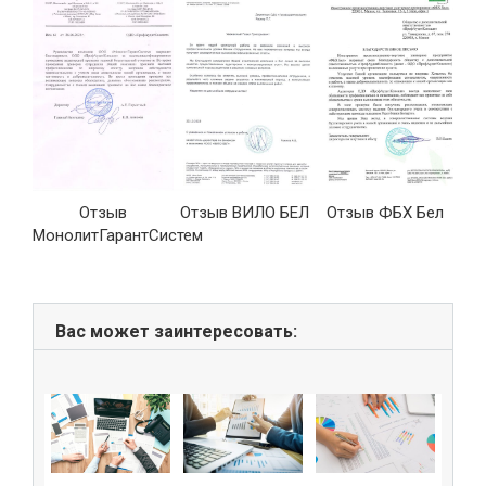
Отзыв
Отзыв ВИЛО БЕЛ
Отзыв ФБХ Бел
ые
МонолитГарантСистем
»
Вас может заинтересовать: