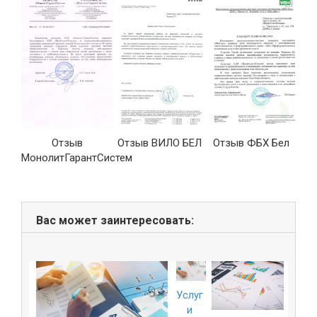
Отзыв
Отзыв ВИЛО БЕЛ
Отзыв ФБХ Бел
ые
МонолитГарантСистем
»
Вас может заинтересовать:
Услуг
и