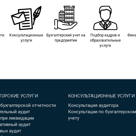
уги
Консультационные
Бухгалтерский учет на
Подбор кадров и
Фина
услуги
предприятии
образовательные
услуги
ТОРСКИЕ УСЛУГИ
КОНСУЛЬТАЦИОННЫЕ УСЛУГИ
 бухгалтерской отчетности
Консультация аудитора
тельный аудит
Консультации по бухгалтерском
 при ликвидации
учету
ативный аудит
вых аудит