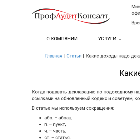
Мин
офи
Вре
О КОМПАНИИ
УСЛУГИ
Бухгалтерские услу
Главная
|
Статьи
|
Какие доходы надо дек
Аудиторские услуг
Каки
Консультационные
Бухгалтерский учет
Когда подавать декларацию по подоходному нал
предприятии
ссылками на обновленный кодекс и советуем, к
В статье мы используем сокращения:
Подбор кадров и
образовательные у
абз. – абзац,
п. – пункт,
Финансовые услуг
ч. – часть,
(Анализ)
ст. – статья,