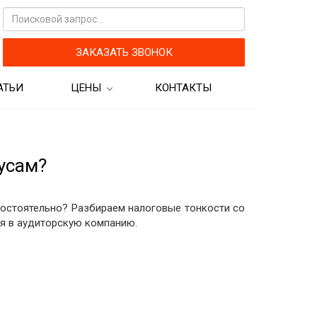
ЗАКАЗАТЬ ЗВОНОК
АТЬИ
ЦЕНЫ
КОНТАКТЫ
кам
Цены на бухгалтерские
услуги
Цены на аудиторские услуги
усам?
мостоятельно? Разбираем налоговые тонкости со
ся в аудиторскую компанию.
рограмм для