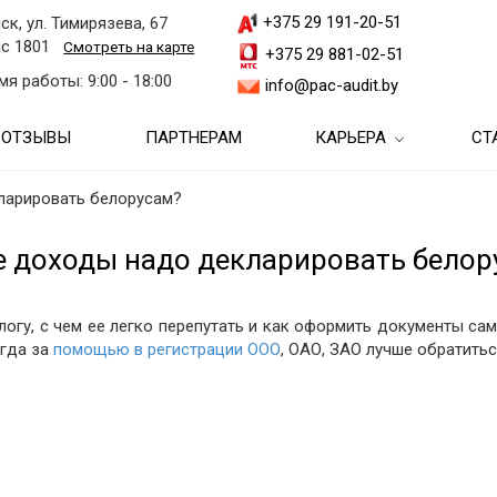
+375 29 191-20-51
ск, ул. Тимирязева, 67
с 1801
Смотреть на карте
+375 29 881-02-51
мя работы: 9:00 - 18:00
info@pac-audit.by
ОТЗЫВЫ
ПАРТНЕРАМ
КАРЬЕРА
СТ
Аутсорсинг бухгалтерии и
ги
Студентам и выпускни
бухгалтерских услуг
ларировать белорусам?
Аудит бухгалтерской
и
Аудиторам
Ведение бухгалтерского
(финансовой) отчетности
е доходы надо декларировать белор
Аудиторские консультации
учета
 услуги
Бухгалтерам
Обязательный аудит
Бухгалтерские консультации
Бухгалтерский учет в
Восстановление
 на
Ассистентам
огу, с чем ее легко перепутать и как оформить документы са
Аудит при ликвидации
недвижимости
бухгалтерского учета
огда за
помощью в регистрации ООО
, ОАО, ЗАО лучше обратить
Налоговые консультации
Налоговый аудит
Бухгалтерский учет в
Подбор кадров
Бухгалтерское
Консультационные услуги
строительстве
сопровождение
слуги
Инициативный аудит
по вопросам соблюдения
Кадровое
трансфертного
Бухгалтерский учет в
делопроизводство
Анализ хозяйственной
Услуги МСФО
и
Финансовый анализ
законодательства
торговле
деятельности
Разработка п
Тестирование
Бухгалтерские услуги для