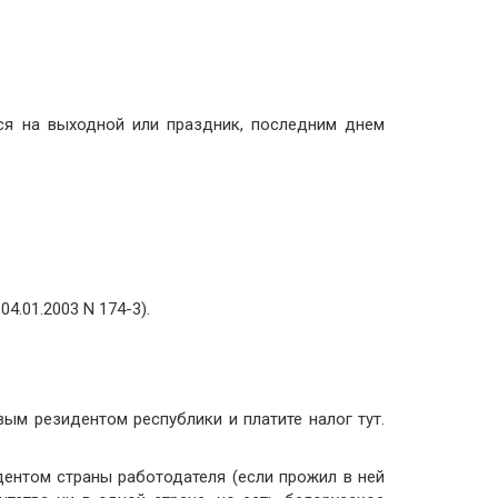
специалистов
 Diligence
галтеров
e Diligence
-процессов
ыездных
тся на выходной или праздник, последним днем
Diligence
казателей
еятельности
ue Diligence
ue Diligence
4.01.2003 N 174-3).
вым резидентом республики и платите налог тут.
дентом страны работодателя (если прожил в ней