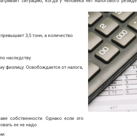
тривает ситуацию, когда у человека нет налогового резиде
Аудит уставного фонда
Аудит по специальному
заданию
 превышает 3,5 тонн, а количество
по наследству.
му физлицу. Освобождается от налога,
аве собственности. Однако если это
овать ее не надо.
ии: