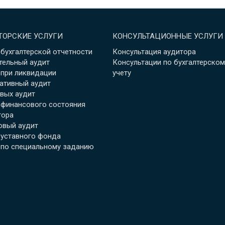
Аудит уставного фонда
Аудит по специальному
ТОРСКИЕ УСЛУГИ
КОНСУЛЬТАЦИОННЫЕ УСЛУГИ
заданию
 бухгалтерской отчетности
Консультация аудитора
тельный аудит
Консультации по бухгалтерском
 при ликвидации
учету
ативный аудит
вых аудит
 финансового состояния
тора
овый аудит
 уставного фонда
 по специальному заданию