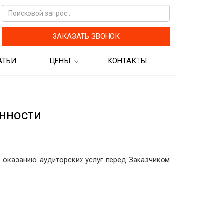
ЗАКАЗАТЬ ЗВОНОК
АТЬИ
ЦЕНЫ
КОНТАКТЫ
кам
Цены на бухгалтерские
услуги
Цены на аудиторские услуги
нности
 оказанию аудиторских услуг перед Заказчиком
рограмм для