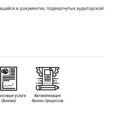
специалистов
ащийся в документах, подвергнутых аудиторской
 Diligence
галтеров
e Diligence
-процессов
ыездных
Diligence
казателей
еятельности
ue Diligence
ue Diligence
нсовые услуги
Автоматизация
(Анализ)
бизнес процессов