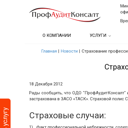
Мин
офи
Вре
О КОМПАНИИ
УСЛУГИ
Бухгалтерские услу
Главная
|
Новости
|
Страхование професси
Аудиторские услуг
Страх
Консультационные
Бухгалтерский учет
18 Декабря 2012
предприятии
Рады сообщить, что ОДО "ПрофАудитКонсалт" и
застрахована в ЗАСО «ТАСК». Страховой полис С
Подбор кадров и
образовательные у
Страховые случаи:
Финансовые услуг
(Анализ)
1) Факт профессиональной небрежности, содер