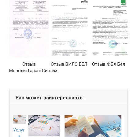
Отзыв
Отзыв ВИЛО БЕЛ
Отзыв ФБХ Бел
ые
МонолитГарантСистем
»
Вас может заинтересовать:
Услуг
и