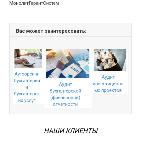
ые
МонолитГарантСистем
»
Вас может заинтересовать:
Аутсорсинг
Аудит
бухгалтерии
инвестиционн
Аудит
и
ых проектов
бухгалтерской
бухгалтерск
(финансовой)
их услуг
отчетности
НАШИ КЛИЕНТЫ