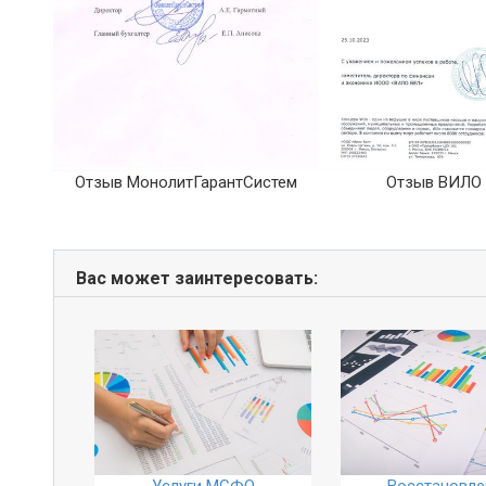
е
Отзыв МонолитГарантСистем
Отзыв ВИЛО
Вас может заинтересовать:
Услуги МСФО
Восстановле