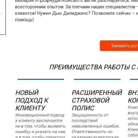
Выбирая «ПрофАудитКонсалт», вы не разочаруетесь. Мы
всесторонним опытом. За плечами наших специалистов 
.
клиентов! Нужен Дью Дилидженс? Позвоните сейчас – 
помощь!
Заказать усл
ПРЕИМУЩЕСТВА РАБОТЫ С
НОВЫЙ
РАСШИРЕННЫЙ
ВН
ПОДХОД К
СТРАХОВОЙ
КО
КЛИЕНТУ
ПОЛИС
Комп
внут
Инновационный подход
Защищенность от
испо
к клиенту заключается
последствий
обяз
не в том, чтобы выявить
невыявленных ошибок.
Клие
ошибку и указать на нее,
Ответственность по
собл
а в том, чтобы грамотно
оказанию аудиторских