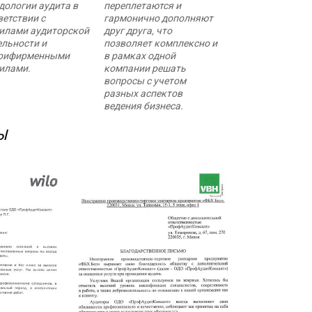
дологии аудита в
переплетаются и
ветствии с
гармонично дополняют
илами аудиторской
друг друга, что
ельности и
позволяет комплексно и
рифирменными
в рамках одной
илами.
компании решать
вопросы с учетом
разных аспектов
ведения бизнеса.
Ы