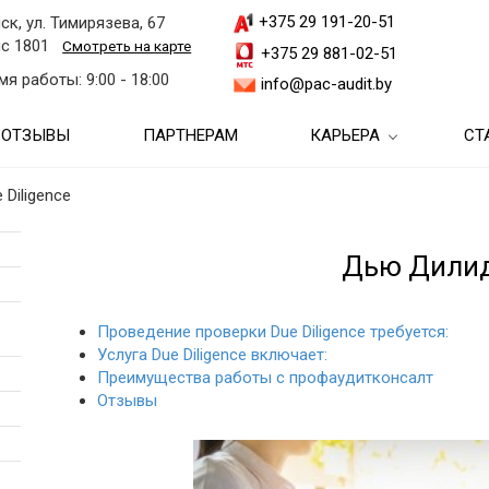
+375 29 191-20-51
ск, ул. Тимирязева, 67
с 1801
Смотреть на карте
+375 29 881-02-51
мя работы: 9:00 - 18:00
info@pac-audit.by
ОТЗЫВЫ
ПАРТНЕРАМ
КАРЬЕРА
СТ
Аутсорсинг бухгалтерии и
ги
Студентам и выпускни
бухгалтерских услуг
 Diligence
Аудит бухгалтерской
и
Аудиторам
Ведение бухгалтерского
(финансовой) отчетности
Аудиторские консультации
учета
Дью Дили
 услуги
Бухгалтерам
Обязательный аудит
Бухгалтерские консультации
Бухгалтерский учет в
Восстановление
 на
Ассистентам
Аудит при ликвидации
недвижимости
бухгалтерского учета
Проведение проверки Due Diligence требуется:
Налоговые консультации
Услуга Due Diligence включает:
Налоговый аудит
Бухгалтерский учет в
Подбор кадров
Бухгалтерское
Преимущества работы с профаудитконсалт
Консультационные услуги
строительстве
сопровождение
Отзывы
слуги
Инициативный аудит
по вопросам соблюдения
Кадровое
трансфертного
Бухгалтерский учет в
делопроизводство
Анализ хозяйственной
Услуги МСФО
и
Финансовый анализ
законодательства
торговле
деятельности
Разработка п
Тестирование
Бухгалтерские услуги для