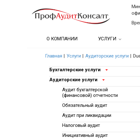
Мин
офи
Вре
О КОМПАНИИ
УСЛУГИ
Бухгалтерские услу
Главная
|
Услуги
|
Аудиторские услуги
|
Due
Аудиторские услуг
Бухгалтерские услуги
Консультационные
Аудиторские услуги
Аудит бухгалтерской
Бухгалтерский учет
(финансовой) отчетности
предприятии
Обязательный аудит
Подбор кадров и
Аудит при ликвидации
образовательные у
Налоговый аудит
Финансовые услуг
Инициативный аудит
(Анализ)