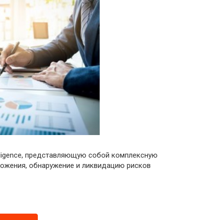
специалистов
 Diligence
галтеров
e Diligence
-процессов
ыездных
Diligence
казателей
еятельности
ue Diligence
ue Diligence
iligence, представляющую собой комплексную
ложения, обнаружение и ликвидацию рисков