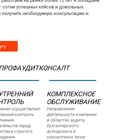
 работаем на рынке более 12 лет и обладаем
– сотни успешных кейсов и довольных
и получите необходимую консультацию и
угу
 ПРОФАУДИТКОНСАЛТ
УТРЕННИЙ
КОМПЛЕКСНОЕ
НТРОЛЬ
ОБСЛУЖИВАНИЕ
ания осуществляет
Направления
ренний контроль
деятельности компании
лнения
в областях аудита,
ательств перед
бухгалтерского
нтом и строгого
аутсорсинга и
юдения
консалтинга тесно