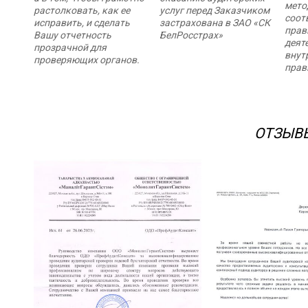
мето
растолковать, как ее
услуг перед Заказчиком
соот
исправить, и сделать
застрахована в ЗАО «СК
прав
Вашу отчетность
БелРосстрах»
деят
прозрачной для
внут
проверяющих органов.
прав
ОТЗЫВ