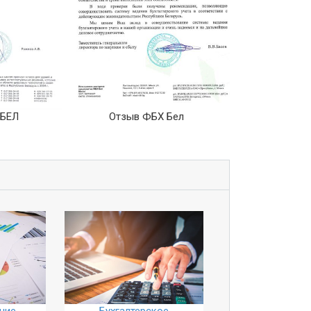
 БЕЛ
Отзыв ФБХ Бел
Отзыв СЗ
ние
Бухгалтерское