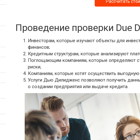
Рассчитать сто
Аудит уставного фонда
Аудит по специальному
Проведение проверки Due Di
заданию
Инвесторам, которые изучают объекты для инвес
финансов;
Кредитным структурам, которые анализируют пла
Поглощающим компаниям, которые определяют с
риски;
Компаниям, которые хотят осуществить выгодную 
Услуги Дью Дилидженс позволяют получить данны
о создании предприятия или выдаче кредита.