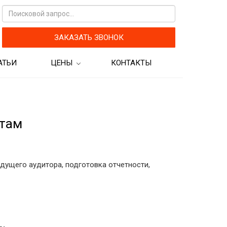
ЗАКАЗАТЬ ЗВОНОК
АТЬИ
ЦЕНЫ
КОНТАКТЫ
кам
Цены на бухгалтерские
услуги
Цены на аудиторские услуги
нтам
дущего аудитора, подготовка отчетности,
рограмм для