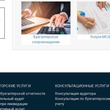
Аудит уставного фонда
Аудит по специальному
.
заданию
Бухгалтерское
Услуги МС
сопровождение
ТОРСКИЕ УСЛУГИ
КОНСУЛЬТАЦИОННЫЕ УСЛУГИ
 бухгалтерской отчетности
Консультация аудитора
тельный аудит
Консультации по бухгалтерском
 при ликвидации
учету
ативный аудит