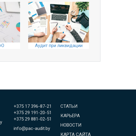
ФО
Аудит при ликвидации
+375 17 396-87-21
СТАТЬИ
+375 29 191-20-51
КАРЬЕРА
+375 29 881-02-51
у
НОВОСТИ
info@pac-audit.by
КАРТА САЙТА